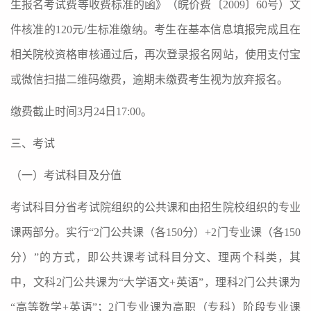
生报名考试费等收费标准的函》（皖价费〔
2009
〕
60
号）文
件核准的
120
元
/
生标准缴纳。考生在基本信息填报完成且在
相关院校资格审核通过后，再次登录报名网站，使用支付宝
或微信扫描二维码缴费，逾期未缴费考生视为放弃报名。
缴费截止时间
3
月
24
日
17:00
。
三、考试
（一）考试科目及分值
考试科目分省考试院组织的公共课和由招生院校组织的专业
课两部分。实行“
2
门公共课（各
150
分）
+2
门专业课（各
150
分）”的方式，即公共课考试科目分文、理两个科类，其
中，文科
2
门公共课为“大学语文
+
英语”，理科
2
门公共课为
“高等数学
+
英语”；
2
门专业课为高职（专科）阶段专业课