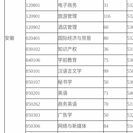
120801
电子商务
31
53
120901
旅游管理
116
53
120902
酒店管理
60
53
安徽
020401
国际经济与贸易
80
53
030102
知识产权
36
53
040106
学前教育
75
53
050101
汉语言文学
99
55
050107
秘书学
50
53
050201
英语
71
54
050262
商务英语
70
53
050303
广告学
50
53
050306
网络与新媒体
84
53