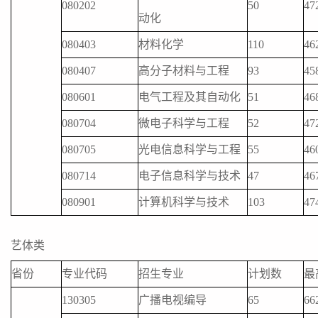
080202
50
47
动化
080403
材料化学
110
46
080407
高分子材料与工程
93
45
080601
电气工程及其自动化
51
46
080704
微电子科学与工程
52
47
080705
光电信息科学与工程
55
46
080714
电子信息科学与技术
47
46
080901
计算机科学与技术
103
47
艺体类
省份
专业代码
招生专业
计划数
最
130305
广播电视编导
65
66