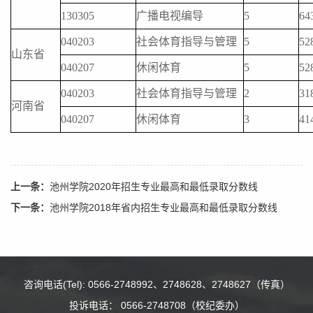
130305
广播电视编导
5
64
040203
社会体育指导与管理
5
52
山东省
040207
休闲体育
5
52
040203
社会体育指导与管理
2
31
河南省
040207
休闲体育
3
41
上一条：
池州学院2020年招生专业最高和最低录取分数线
下一条：
池州学院2018年省内招生专业最高和最低录取分数线
咨询电话(Tel): 0566-2748992、2748628、2748627（传真）
投诉电话： 0566-2748708（校纪委办）