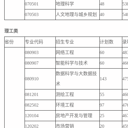
070501
地理科学
48
53
070503
人文地理与城乡规划
40
54
理工类
省份
专业代码
招生专业
计划数
录
080903
网络工程
60
48
080907
智能科学与技术
60
46
数据科学与大数据技
080910
143
47
术
081201
测绘工程
55
46
082502
环境工程
97
47
120104
房地产开发与管理
25
46
120202
市场营销
20
45