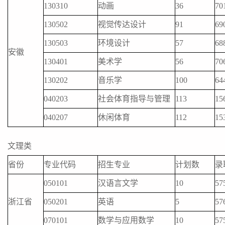
130310
动画
36
70
130502
视觉传达设计
91
69
130503
环境设计
57
68
安徽
130401
美术学
56
70
130202
音乐学
100
64
040203
社会体育指导与管理
113
15
040207
休闲体育
112
15
文理类
省份
专业代码
招生专业
计划数
录
050101
汉语言文学
10
57
浙江省
050201
英语
5
57
070101
数学与应用数学
10
57