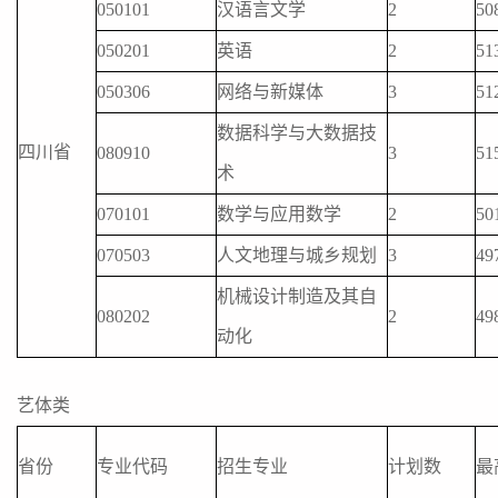
050101
汉语言文学
2
50
050201
英语
2
51
050306
网络与新媒体
3
51
数据科学与大数据技
四川省
080910
3
51
术
070101
数学与应用数学
2
50
070503
人文地理与城乡规划
3
49
机械设计制造及其自
080202
2
49
动化
艺体类
省份
专业代码
招生专业
计划数
最