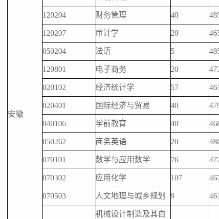
120204
财务管理
40
48
120207
审计学
20
46
050204
法语
5
48
120801
电子商务
20
47
020102
经济统计学
57
46
020401
国际经济与贸易
40
47
安徽
040106
学前教育
40
46
050262
商务英语
20
48
070101
数学与应用数学
76
47
070302
应用化学
107
46
070503
人文地理与城乡规划
9
46
机械设计制造及其自