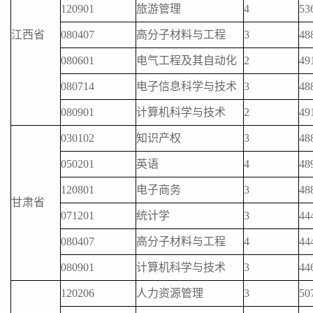
120901
旅游管理
4
53
江西省
080407
高分子材料与工程
3
48
080601
电气工程及其自动化
2
49
080714
电子信息科学与技术
3
48
080901
计算机科学与技术
2
49
030102
知识产权
3
48
050201
英语
4
48
120801
电子商务
3
48
甘肃省
071201
统计学
3
44
080407
高分子材料与工程
4
44
080901
计算机科学与技术
3
44
120206
人力资源管理
3
50