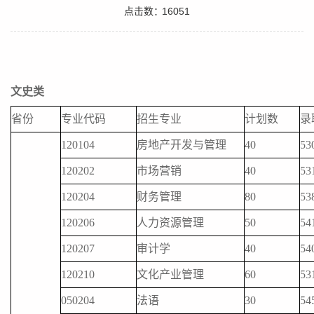
点击数：
16051
文史类
省份
专业代码
招生专业
计划数
录
120104
房地产开发与管理
40
53
120202
市场营销
40
53
120204
财务管理
80
53
120206
人力资源管理
50
54
120207
审计学
40
54
120210
文化产业管理
60
53
050204
法语
30
54