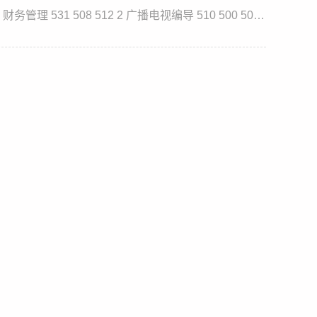
省内文史类： 序号 招生专业 最高分 最低分 平均分 1 财务管理 531 508 512 2 广播电视编导 510 500 502 3 国际经济与贸易 511 503 505 4 酒店管理 509 500 503 5 旅游管理 511 500 502 6 人力资源管理 511 500 504...