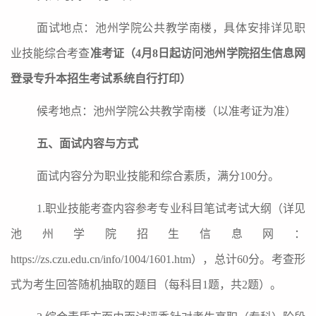
面试地点：
池州学院公共教学南楼，具体安排详见职
业技能综合考查
准考证
（
4月
8
日起访问池州学院招生信息网
登录专升本招生考试系统自行打印）
候考地点：池州学院公共教学南楼（以准考证为准）
五、面试内容与方式
面试内容分为职业技能和综合素质，满分
100分。
1.职业技能考查内容参考专业
科目
笔试考试大纲
（详见
池州学院招生信息网：
https://zs.czu.edu.cn/info/1004/1601.htm
）
，总计
60分。考查形
式为考生回答随机抽取的题目
（每科目
1题，共2题）
。