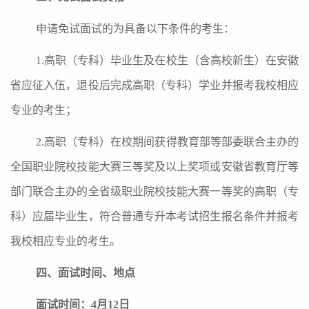
申请免试面试的
为
具备以下条件
的考生
：
1.
高职（专科）毕业生及在校生（含高校新生）在安徽
省应征入伍，
退役后完成高职（专科）学业并报考我校相应
专业的考生
；
2.
高职（专科）在校期间获得教育部等部委联合主办
的
全国
职业院校技能大赛三等奖及以上奖项
或
安徽省教育厅
等
部门联合
主办的
全
省级职业院校技能大赛一等奖
的高职（专
科）应届毕业生，符合普通专升本考试招生报名条件
并报考
我校相应专业的考生。
四、面试时间、地点
面试时间：
4
月
1
2
日