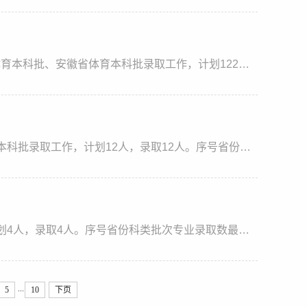
7月14-15日，我校完成甘肃省艺术本科批、四川省体育本科批、安徽省体育本科批录取工作，计划122人，录取122人。序号省份科类批次专业录取数最高分最低分平均分1甘肃美术与设计类艺术本科批环境设计2477476476.52甘肃美术与设计类艺术本科批动画24794774783甘肃美术与设计类艺术本科批视觉传达设计2478477477.54甘肃美术与设计类艺术本科批美术学24774774775四川体育类体育本科批休闲体育38888886四川体育类体育本科批社会体育指...
7月13日，我校完成福建省体育本科批、江苏省艺术本科批录取工作，计划12人，录取12人。序号省份科类批次专业录取数最高分最低分平均分1福建体育类（历史）体育本科批休闲体育25975975972福建体育类（历史）体育本科批社会体育指导与管理2598597597.53江苏美术与设计类（历史）艺术本科批动画24984984984江苏美术与设计类（历史）艺术本科批视觉传达设计24984984985江苏美术与设计类（历史）艺术本科批环境设计24984984986江苏美...
7月11日，我校完成河南省体育本科批录取工作，计划4人，录取4人。序号省份科类批次专业录取数最高分最低分平均分1河南历史类体育本科批休闲体育26306306302河南历史类体育本科批社会体育指导与管理2630630630考生可访问池州学院招生信息网录取查询系统、池州学院教务处公众号或扫码查询录取结果。录取通知书将于8月上旬寄出。池州学院招生办公室 2026年7月12日
...
5
10
下页