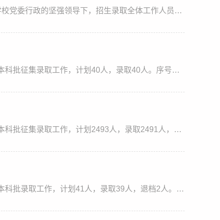
近日，2026年普通高考招生录取工作已近尾声。在学校党委行政的坚强领导下，招生录取全体工作人员恪尽职守，严格落实国家及安徽省招生政策，确保各批次录取工作平稳有序。从整体投档情况看，今年各省生源充足，投档形势持续向好，录取分数和生源质量均保持稳中有升的良好态势，省内录取特控线以上考生389人，占比13.51%，充分体现了社会对学校办学实力和人才培养质量的广泛认可。科学编制招生计划，精准对接产业发展需求学校深入...
7月28日，我校完成四川省普通本科批、湖北省普通本科批征集录取工作，计划40人，录取40人。序号省份科类批次专业录取数最高分最低分平均分1四川历史类普通本科批酒店管理4522520520.52四川历史类普通本科批旅游管理45205205203四川历史类普通本科批汉语言文学3523522522.674四川历史类普通本科批广告学35205205205四川历史类普通本科批文化产业管理35225205216四川历史类普通本科批网络与新媒体25215215217四川物理类普通本科批...
7月27日，我校完成安徽省普通本科批、福建省普通本科批征集录取工作，计划2493人，录取2491人，退档2人。序号省份科类批次专业录取数最高分最低分平均分1安徽历史类普通本科批汉语言文学108530522523.532安徽历史类普通本科批广告学60521516516.983安徽历史类普通本科批网络与新媒体57524522522.284安徽历史类普通本科批思想政治教育40529523524.835安徽历史类普通本科批英语38525519520.56安徽历史类普通本科批地理科学3753252...
7月24日，我校完成福建省普通本科批、湖北省普通本科批录取工作，计划41人，录取39人，退档2人。序号省份科类批次专业录取数最高分最低分平均分1福建历史类普通本科批汉语言文学4505501502.52福建历史类普通本科批旅游管理35005005003福建历史类普通本科批文化产业管理3501500500.674福建历史类普通本科批酒店管理2500499499.55福建物理类普通本科批高分子材料与工程35185145166福建物理类普通本科批新能源材料与器件3519515516...