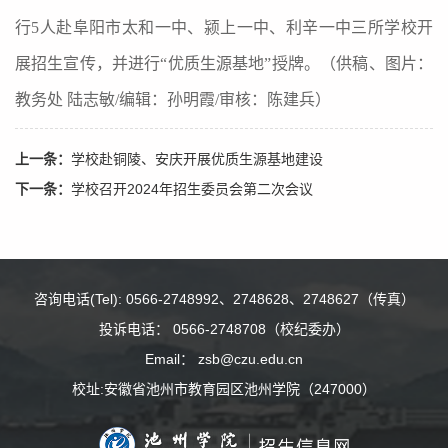
行5人赴阜阳市太和一中、颍上一中、利辛一中三所学校开
展招生宣传，并进行“优质生源基地”授牌。（供稿、图片：
教务处 陆志敏/编辑：孙明霞/审核：陈建兵）
上一条：
学校赴铜陵、安庆开展优质生源基地建设
下一条：
学校召开2024年招生委员会第二次会议
咨询电话(Tel): 0566-2748992、2748628、2748627（传真）
投诉电话： 0566-2748708（校纪委办）
Email： zsb@czu.edu.cn
校址:安徽省池州市教育园区池州学院（247000）